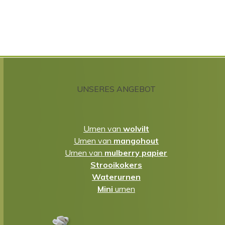
UNSERES ANGEBOT
Urnen van
wolvilt
Urnen van
mangohout
Urnen van
mulberry papier
Strooikokers
Waterurnen
Mini
urnen