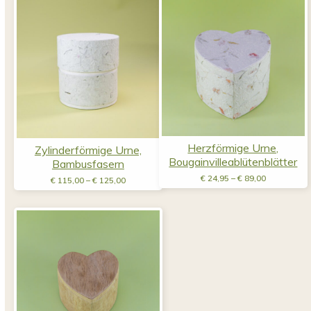
Herzförmige Urne,
Zylinderförmige Urne,
Bougainvilleablütenblätter
Bambusfasern
Preisspann
Preisspanne:
€
24,95
–
€
89,00
€
115,00
–
€
125,00
€ 24,95
€ 115,00
bis
bis
€ 89,00
€ 125,00