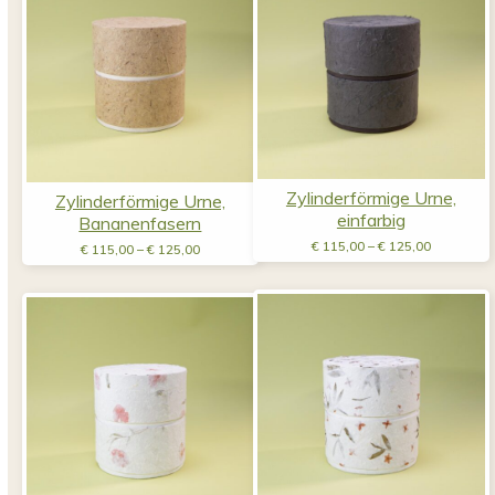
Zylinderförmige Urne,
Zylinderförmige Urne,
einfarbig
Bananenfasern
Preisspan
Preisspanne:
€
115,00
–
€
125,00
€
115,00
–
€
125,00
€ 115,00
€ 115,00
bis
bis
€ 125,00
€ 125,00