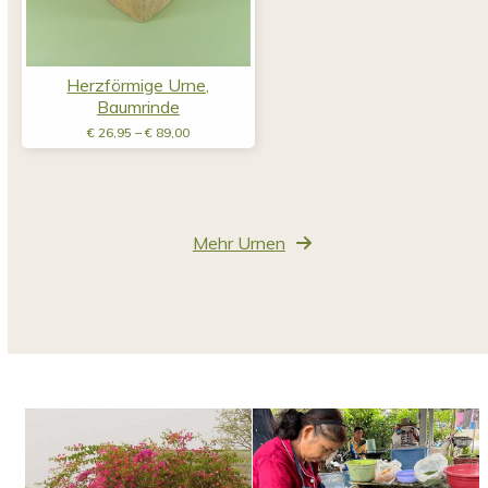
Herzförmige Urne,
Baumrinde
Preisspanne:
€
26,95
–
€
89,00
€ 26,95
bis
€ 89,00
Mehr Urnen