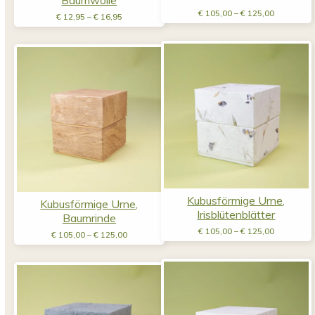
Preisspan
Preisspanne:
€
105,00
–
€
125,00
€
12,95
–
€
16,95
€ 105,00
€ 12,95
bis
bis
€ 125,00
€ 16,95
Kubusförmige Urne,
Kubusförmige Urne,
Irisblütenblätter
Baumrinde
Preisspan
Preisspanne:
€
105,00
–
€
125,00
€
105,00
–
€
125,00
€ 105,00
€ 105,00
bis
bis
€ 125,00
€ 125,00