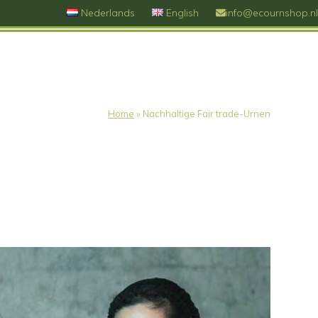
Nederlands
English
info@ecournshop.nl
Home
»
Nachhaltige Fair trade-Urnen