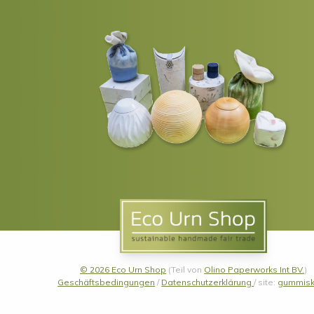
© 2026 Eco Urn Shop
(Teil von
Olino Paperworks Int BV.
)
Geschäftsbedingungen
/
Datenschutzerklärung
/ site:
gummisk