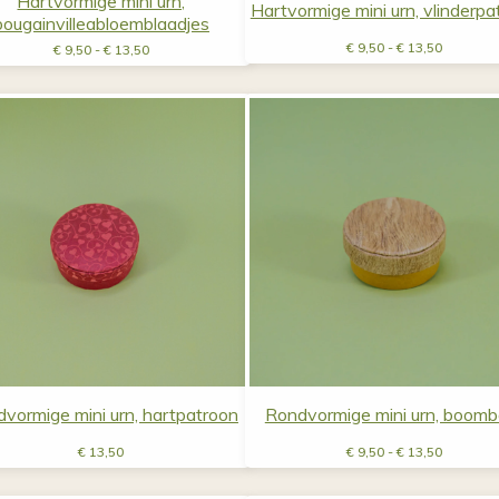
Hartvormige mini urn,
Hartvormige mini urn, vlinderpa
bougainvilleabloemblaadjes
Prijsklas
Prijsklasse:
€
9,50
-
€
13,50
€
9,50
-
€
13,50
€ 9,50
€ 9,50
tot
tot
€ 13,50
€ 13,50
vormige mini urn, hartpatroon
Rondvormige mini urn, boomb
Prijsklas
€
13,50
€
9,50
-
€
13,50
€ 9,50
tot