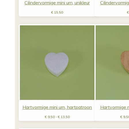
Cilindervormige mini urn, unikleur
Cilindervormig
€
15,50
€
Hartvormige mini urn, hartpatroon
Hartvormige m
Prijsklasse:
€
9,50
-
€
13,50
€
9,5
€ 9,50
tot