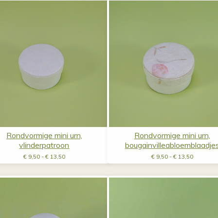
€ 13,50
Rondvormige mini urn,
Rondvormige mini urn,
vlinderpatroon
bougainvilleabloemblaadje
Prijsklasse:
Prijsklas
€
9,50
-
€
13,50
€
9,50
-
€
13,50
€ 9,50
€ 9,50
tot
tot
€ 13,50
€ 13,50