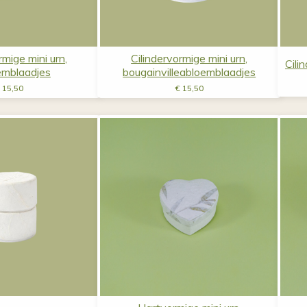
rmige mini urn,
Cilindervormige mini urn,
Cili
oemblaadjes
bougainvilleabloemblaadjes
15,50
€
15,50