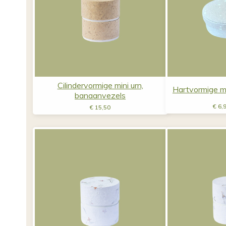
Cilindervormige mini urn,
Hartvormige mi
banaanvezels
€
6,
€
15,50