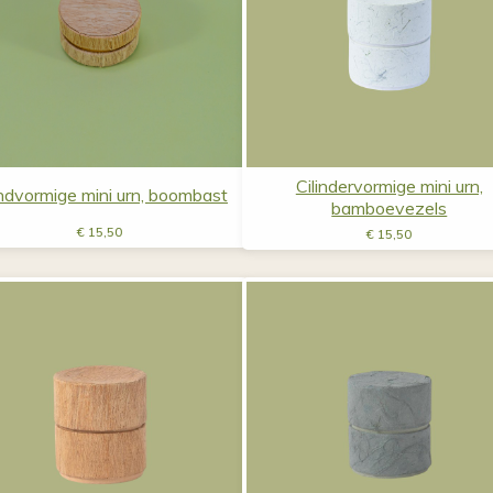
Cilindervormige mini urn,
dvormige mini urn, boombast
bamboevezels
€
15,50
€
15,50