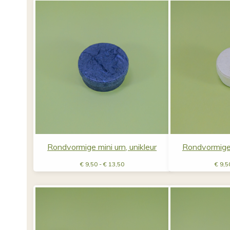
€ 13,50
Rondvormige mini urn, unikleur
Rondvormige m
Prijsklasse:
€
9,50
-
€
13,50
€
9,5
€ 9,50
tot
€ 13,50