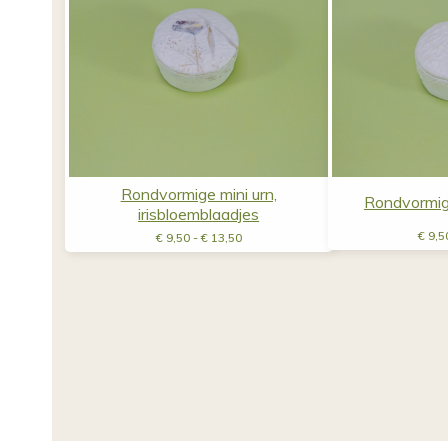
Rondvormige mini urn,
Rondvormige 
irisbloemblaadjes
Prijsklasse:
€
9,5
€
9,50
-
€
13,50
€ 9,50
tot
€ 13,50