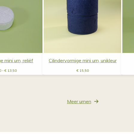
mini urn, reliëf
Cilindervormige mini urn, unikleur
Prijsklasse:
0
-
€
13,50
€
15,50
€ 9,50
tot
€ 13,50
Meer urnen