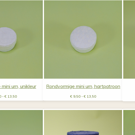
€ 13,50
€ 13,50
ini urn, unikleur
Rondvormige mini urn, hartpatroon
Prijsklasse:
Prijsklasse:
0
-
€
13,50
€
9,50
-
€
13,50
€ 9,50
€ 9,50
tot
tot
€ 13,50
€ 13,50