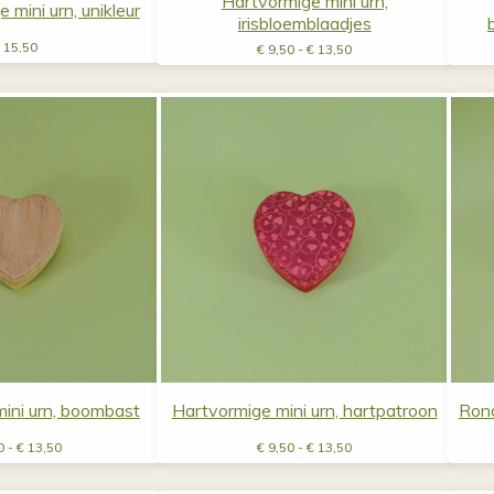
Hartvormige mini urn,
e mini urn, unikleur
irisbloemblaadjes
Prijsklasse:
15,50
€
9,50
-
€
13,50
€ 9,50
tot
€ 13,50
ini urn, boombast
Hartvormige mini urn, hartpatroon
Rond
Prijsklasse:
Prijsklasse:
0
-
€
13,50
€
9,50
-
€
13,50
€ 9,50
€ 9,50
tot
tot