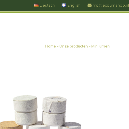
Deutsch
English
info@ecournshop.nl
Home
»
Onze producten
»
Mini urnen