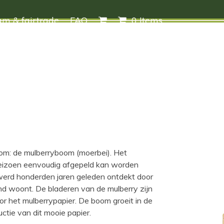
m & fairtrade
FAQ
0 Items
oom: de mulberryboom (moerbei). Het
seizoen eenvoudig afgepeld kan worden
werd honderden jaren geleden ontdekt door
nd woont. De bladeren van de mulberry zijn
or het mulberrypapier. De boom groeit in de
ctie van dit mooie papier.