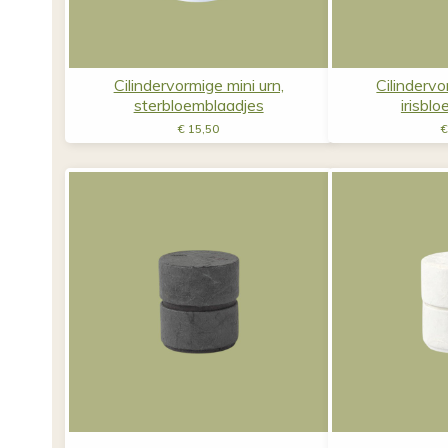
Cilindervormige mini urn,
Cilindervo
sterbloemblaadjes
irisbl
€
15,50
€