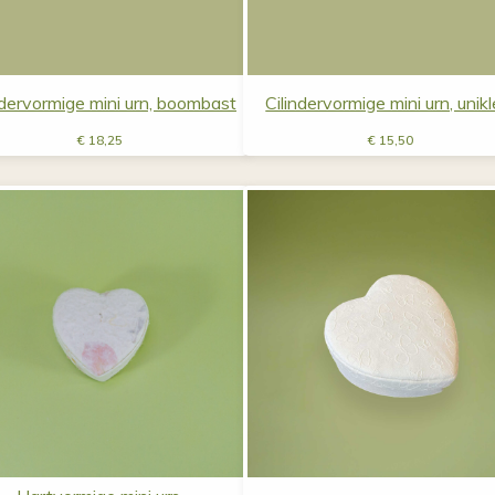
ndervormige mini urn, boombast
Cilindervormige mini urn, unikl
€
18,25
€
15,50