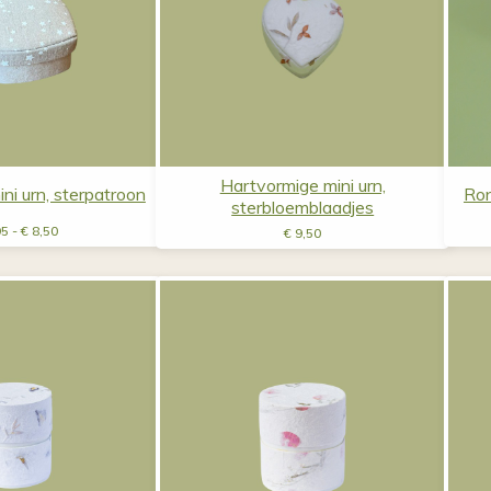
Hartvormige mini urn,
ni urn, sterpatroon
Ron
sterbloemblaadjes
Prijsklasse:
95
-
€
8,50
€
9,50
€ 6,95
tot
€ 8,50