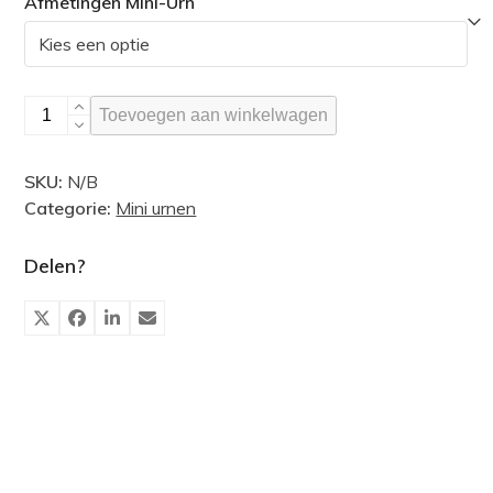
Afmetingen Mini-Urn
Hartvormige
Toevoegen aan winkelwagen
mini
urn,
SKU:
N/B
vlinderpatroon
Categorie:
Mini urnen
aantal
Delen?