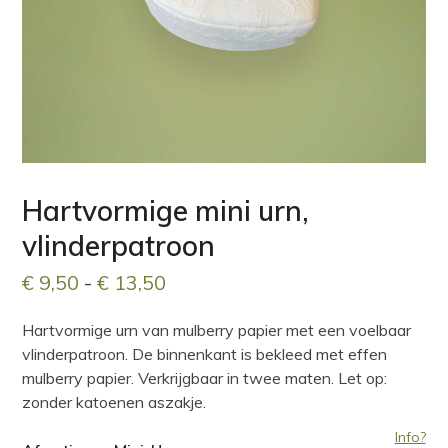
Hartvormige mini urn,
vlinderpatroon
Prijsklasse:
€
9,50
-
€
13,50
€ 9,50
Hartvormige urn van mulberry papier met een voelbaar
tot
vlinderpatroon. De binnenkant is bekleed met effen
€ 13,50
mulberry papier. Verkrijgbaar in twee maten. Let op:
zonder katoenen aszakje.
Info?