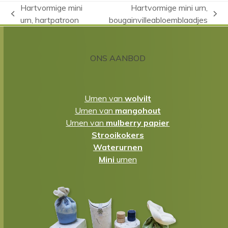
Hartvormige mini
Hartvormige mini urn,
previous
next
urn, hartpatroon
bougainvilleabloemblaadjes
post:
post:
ONS AANBOD
Urnen van
wolvilt
Urnen van
mangohout
Urnen van
mulberry papier
Strooikokers
Waterurnen
Mini
urnen