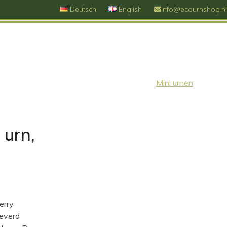
Deutsch
English
info@ecournshop.nl
Mini urnen
 urn,
erry
leverd