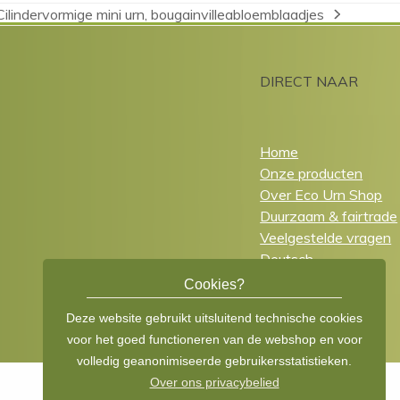
Cilindervormige mini urn, bougainvilleabloemblaadjes
next
post:
DIRECT NAAR
Home
Onze producten
Over Eco Urn Shop
Duurzaam & fairtrade
Veelgestelde vragen
Deutsch
English
Cookies?
Deze website gebruikt uitsluitend technische cookies
voor het goed functioneren van de webshop en voor
volledig geanonimiseerde gebruikersstatistieken.
Over ons privacybelied