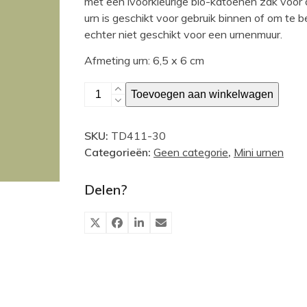
met een ivoorkleurige bio-katoenen zak voor 
urn is geschikt voor gebruik binnen of om te 
echter niet geschikt voor een urnenmuur.
Afmeting urn: 6,5 x 6 cm
Cilindervormige
Toevoegen aan winkelwagen
mini
urn,
SKU:
TD411-30
boombast
Categorieën:
Geen categorie
,
Mini urnen
aantal
Delen?