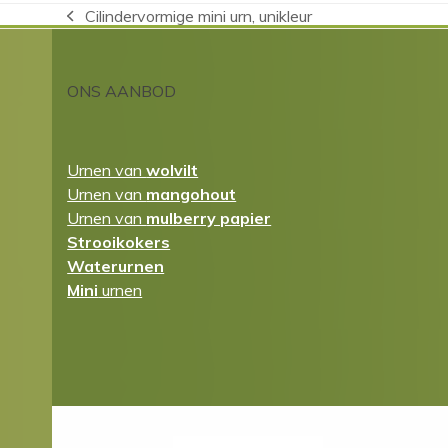
Cilindervormige mini urn, unikleur
previous
post:
ONS AANBOD
Urnen van
wolvilt
Urnen van
mangohout
Urnen van
mulberry papier
Strooikokers
Waterurnen
Mini
urnen