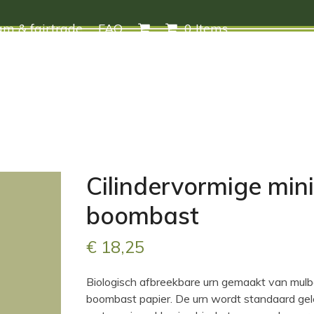
m & fairtrade
FAQ
0 Items
Cilindervormige mini
boombast
€
18,25
Biologisch afbreekbare urn gemaakt van mulb
boombast papier. De urn wordt standaard ge