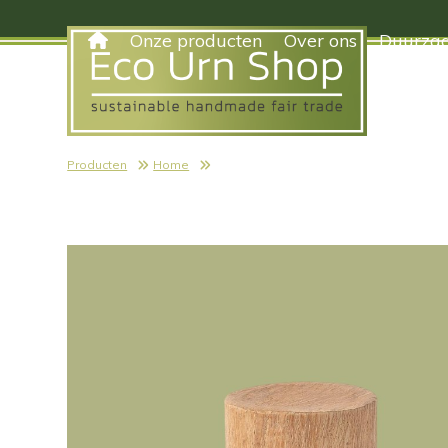
Skip
to
Onze producten
Over ons
Duurzaa
content
Producten
Home