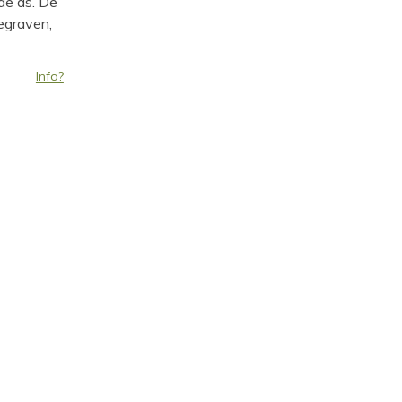
de as. De
begraven,
Info?