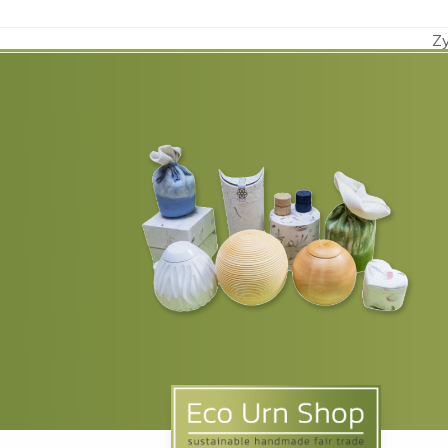
Zy
Nä
Be