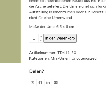
einem elfenbeinfarbenen Beutel aus Bio-Bau
die Asche geliefert. Die Urne eignet sich für d
Aufstellung in Innenräumen oder zur Beisetzu
nicht für eine Urnenwand.
Maße der Urne: 6,5 x 6 cm
Zylinderförmige
In den Warenkorb
Mini-
Urne,
Artikelnummer:
TD411-30
Baumrinde
Kategorien:
Mini-Urnen
,
Uncategorized
Menge
Delen?