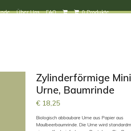
rade
Über Uns
FAQ
0 Produkte
Zylinderförmige Mini
Urne, Baumrinde
€
18,25
Biologisch abbaubare Urne aus Papier aus
Maulbeerbaumrinde. Die Urne wird standardm