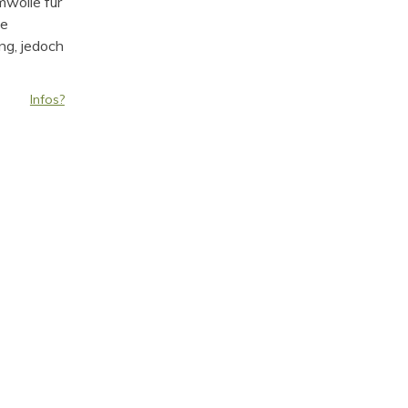
mwolle für
ie
ng, jedoch
Infos?