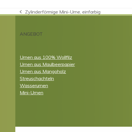
Zylinderförmige Mini-Urne, einfarbig
vorheriger
Beitrag:
ANGEBOT
Urnen aus 100% Wollfilz
Urnen aus Maulbeerpapier
Urnen aus Mangoholz
Streuschachteln
Wasserurnen
Mini-Urnen