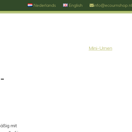
Nederlands
English
info@ecournshop.nl
Mini-Urnen
-
äßig mit