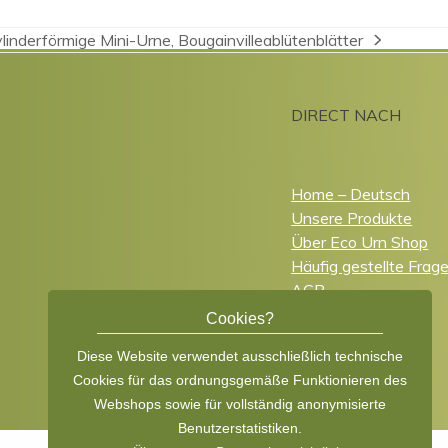
linderförmige Mini-Urne, Bougainvilleablütenblätter
chster
itrag:
DIRECT NACH
Home – Deutsch
Unsere Produkte
Über Eco Urn Shop
Häufig gestellte Frag
AGB
Nederlands
Cookies?
English
Diese Website verwendet ausschließlich technische
Cookies für das ordnungsgemäße Funktionieren des
Webshops sowie für vollständig anonymisierte
Benutzerstatistiken.