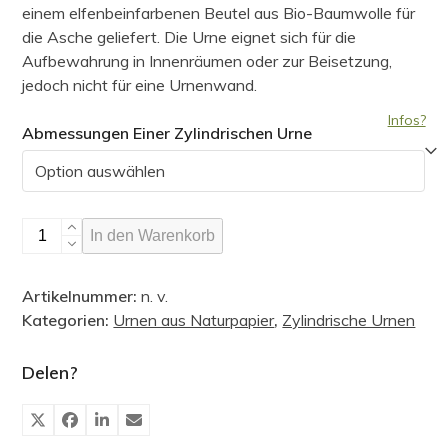
€ 125,00
einem elfenbeinfarbenen Beutel aus Bio-Baumwolle für
die Asche geliefert. Die Urne eignet sich für die
Aufbewahrung in Innenräumen oder zur Beisetzung,
jedoch nicht für eine Urnenwand.
Infos?
Abmessungen Einer Zylindrischen Urne
Zylinderförmige
In den Warenkorb
Urne,
Sternblütenblättern
Artikelnummer:
n. v.
Menge
Kategorien:
Urnen aus Naturpapier
,
Zylindrische Urnen
Delen?