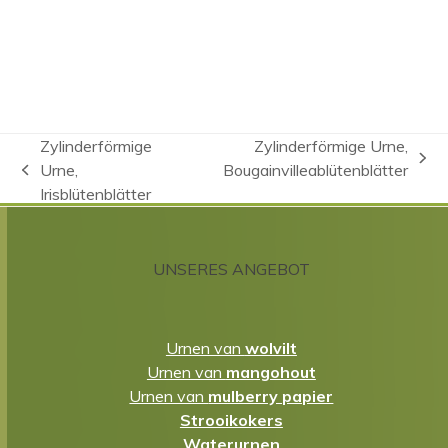
Zylinderförmige
Zylinderförmige Urne,
Nächster
Urne,
Bougainvilleablütenblätter
vorheriger
Beitrag:
Irisblütenblätter
Beitrag:
UNSERES ANGEBOT
Urnen van
wolvilt
Urnen van
mangohout
Urnen van
mulberry papier
Strooikokers
Waterurnen