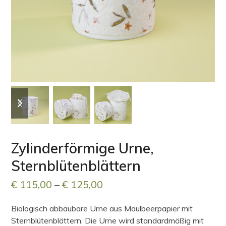
previous
next
slide
slide
Zylinderförmige Urne,
Sternblütenblättern
Preisspanne:
€
115,00
–
€
125,00
€ 115,00
Biologisch abbaubare Urne aus Maulbeerpapier mit
bis
Sternblütenblättern. Die Urne wird standardmäßig mit