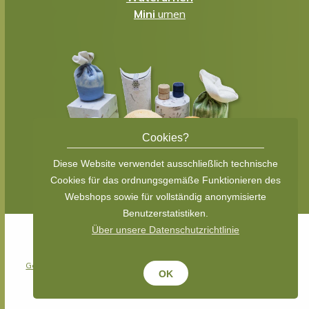
Mini
urnen
Cookies?
Diese Website verwendet ausschließlich technische
Cookies für das ordnungsgemäße Funktionieren des
Webshops sowie für vollständig anonymisierte
Benutzerstatistiken.
Über unsere Datenschutzrichtlinie
© 2026 Eco Urn Shop
(Teil von
Olino Paperworks Int BV.
)
Geschäftsbedingungen
/
Datenschutzerklärung
/ site:
gummisko.nl
OK