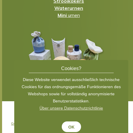
Strooikokers
Waterurnen
Mini
urnen
Cookies?
Diese Website verwendet ausschließlich technische
Cookies für das ordnungsgemäße Funktionieren des
Webshops sowie für vollständig anonymisierte
Benutzerstatistiken.
Über unsere Datenschutzrichtlinie
© 2026 Eco Urn Shop
(Teil von
Olino Paperworks Int BV.
)
Geschäftsbedingungen
/
Datenschutzerklärung
/ site:
gummisko.nl
OK