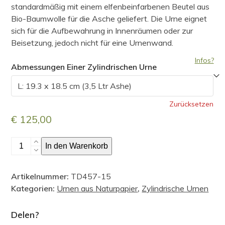
€ 125,00
standardmäßig mit einem elfenbeinfarbenen Beutel aus
Bio-Baumwolle für die Asche geliefert. Die Urne eignet
sich für die Aufbewahrung in Innenräumen oder zur
Beisetzung, jedoch nicht für eine Urnenwand.
Infos?
Abmessungen Einer Zylindrischen Urne
Zurücksetzen
€
125,00
Zylinderförmige
In den Warenkorb
Urne,
Bougainvilleablütenblätter
Artikelnummer:
TD457-15
Menge
Kategorien:
Urnen aus Naturpapier
,
Zylindrische Urnen
Delen?