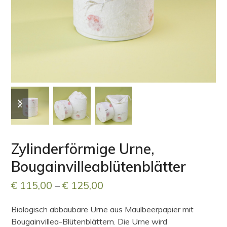
previous
next
slide
slide
Zylinderförmige Urne,
Bougainvilleablütenblätter
Preisspanne:
€
115,00
–
€
125,00
€ 115,00
Biologisch abbaubare Urne aus Maulbeerpapier mit
bis
Bougainvillea-Blütenblättern. Die Urne wird