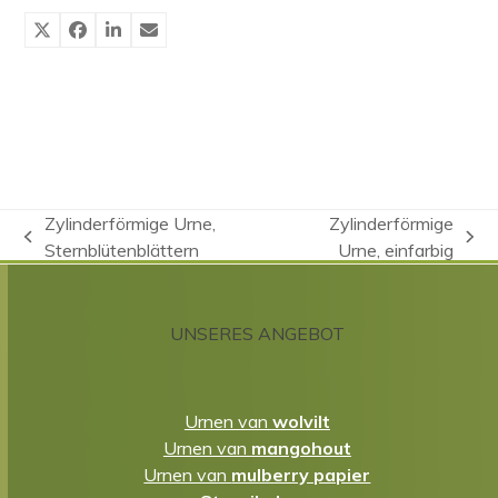
Zylinderförmige Urne,
Zylinderförmige
vorheriger
Nächster
Sternblütenblättern
Urne, einfarbig
Beitrag:
Beitrag:
UNSERES ANGEBOT
Urnen van
wolvilt
Urnen van
mangohout
Urnen van
mulberry papier