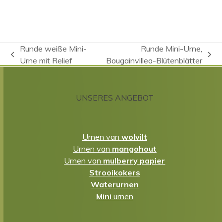
Runde weiße Mini-
Runde Mini-Urne,
vorheriger
Nächster
Urne mit Relief
Bougainvillea-Blütenblätter
Beitrag:
Beitrag:
UNSERES ANGEBOT
Urnen van
wolvilt
Urnen van
mangohout
Urnen van
mulberry papier
Strooikokers
Waterurnen
Mini
urnen