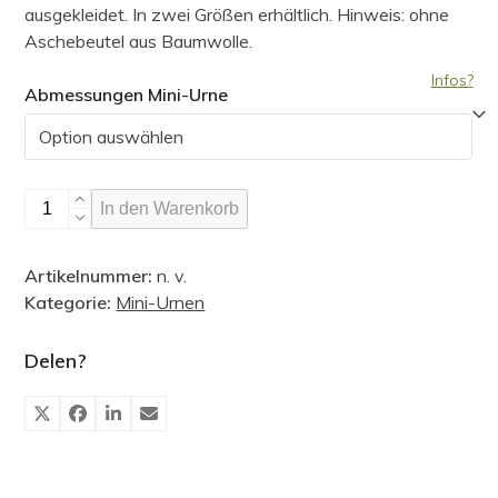
€ 13,50
ausgekleidet. In zwei Größen erhältlich. Hinweis: ohne
Aschebeutel aus Baumwolle.
Infos?
Abmessungen Mini-Urne
Runde
In den Warenkorb
Mini-
Urne,
Artikelnummer:
n. v.
Irisblütenblätter
Kategorie:
Mini-Urnen
Menge
Delen?