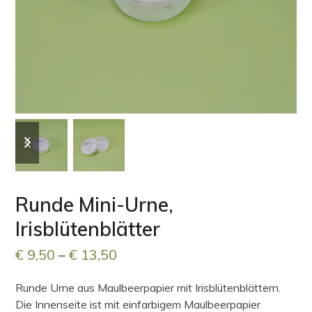
previous
next
slide
slide
Runde Mini-Urne,
Irisblütenblätter
Preisspanne:
€
9,50
–
€
13,50
€ 9,50
Runde Urne aus Maulbeerpapier mit Irisblütenblättern.
bis
Die Innenseite ist mit einfarbigem Maulbeerpapier