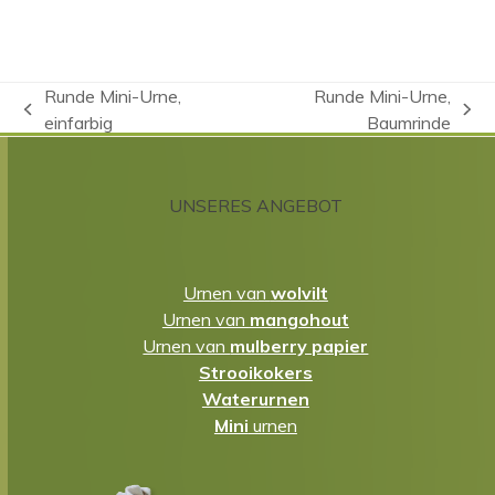
Runde Mini-Urne,
Runde Mini-Urne,
vorheriger
Nächster
einfarbig
Baumrinde
Beitrag:
Beitrag:
UNSERES ANGEBOT
Urnen van
wolvilt
Urnen van
mangohout
Urnen van
mulberry papier
Strooikokers
Waterurnen
Mini
urnen