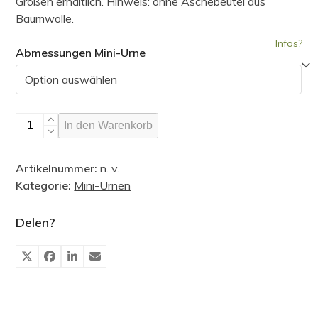
Größen erhältlich. Hinweis: ohne Aschebeutel aus
Baumwolle.
Infos?
Abmessungen Mini-Urne
Runde
In den Warenkorb
Mini-
Urne,
Artikelnummer:
n. v.
einfarbig
Kategorie:
Mini-Urnen
Menge
Delen?