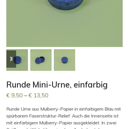
previous
next
slide
slide
Runde Mini-Urne, einfarbig
Preisspanne:
€
9,50
–
€
13,50
€ 9,50
Runde Urne aus Mulberry-Papier in einfarbigem Blau mit
bis
spürbarem Faserstruktur-Relief. Auch die Innenseite ist
€ 13,50
mit einfarbigem Mulberry-Papier ausgekleidet. In zwei