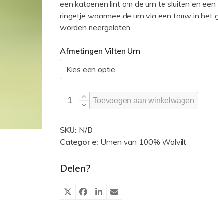
een katoenen lint om de urn te sluiten en een
ringetje waarmee de urn via een touw in het 
worden neergelaten.
Afmetingen Vilten Urn
Vilten
Toevoegen aan winkelwagen
urn,
roze
SKU:
N/B
aantal
Categorie:
Urnen van 100% Wolvilt
Delen?