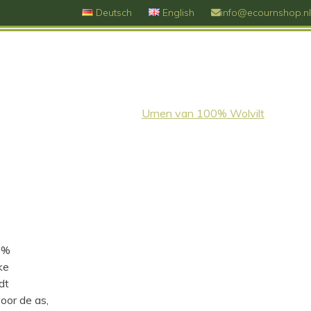
Deutsch
English
info@ecournshop.nl
Urnen van 100% Wolvilt
0%
ke
dt
oor de as,