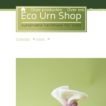
Skip
to
Onze producten
Over ons
Duurzaa
content
Producten
Home