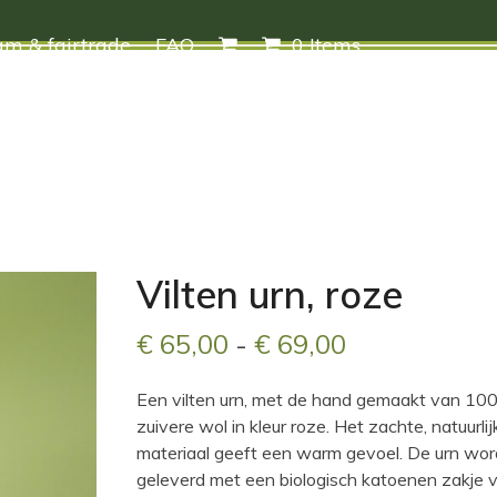
m & fairtrade
FAQ
0 Items
Vilten urn, roze
Prijsklasse:
€
65,00
-
€
69,00
€ 65,00
Een vilten urn, met de hand gemaakt van 10
tot
zuivere wol in kleur roze. Het zachte, natuurlij
materiaal geeft een warm gevoel. De urn wor
€ 69,00
geleverd met een biologisch katoenen zakje v