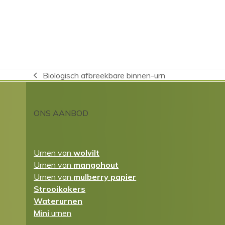
Biologisch afbreekbare binnen-urn
previous
post:
ONS AANBOD
Urnen van
wolvilt
Urnen van
mangohout
Urnen van
mulberry papier
Strooikokers
Waterurnen
Mini
urnen