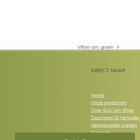
Vilten urn, groen
next
post:
DIRECT NAAR
Home
Onze producten
Over Eco Urn Shop
Duurzaam & fairtrade
Veelgestelde vragen
Deutsch
English