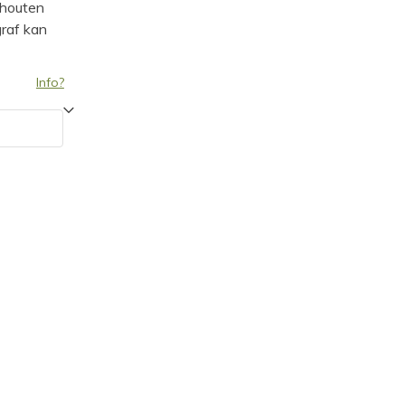
 houten
graf kan
Info?