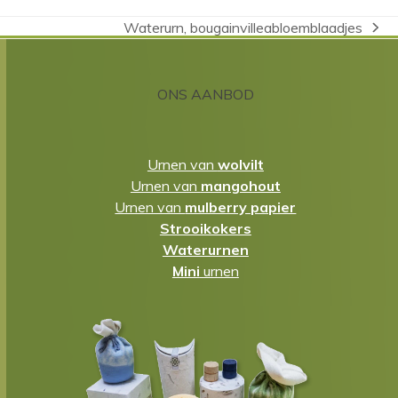
Waterurn, bougainvilleabloemblaadjes
next
post:
ONS AANBOD
Urnen van
wolvilt
Urnen van
mangohout
Urnen van
mulberry papier
Strooikokers
Waterurnen
Mini
urnen