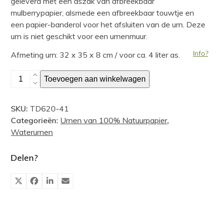
geleverd met een aszak van afbreekbaar
mulberrypapier, alsmede een afbreekbaar touwtje en
een papier-banderol voor het afsluiten van de urn. Deze
urn is niet geschikt voor een urnenmuur.
Info?
Afmeting urn: 32 x 35 x 8 cm / voor ca. 4 liter as.
Waterurn,
Toevoegen aan winkelwagen
sterbloemblaadjes
aantal
SKU:
TD620-41
Categorieën:
Urnen van 100% Natuurpapier
,
Waterurnen
Delen?