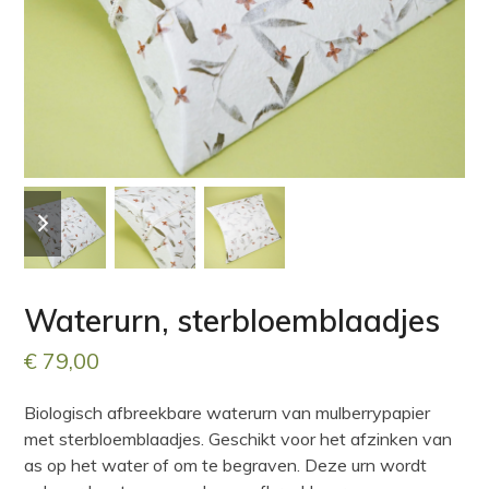
previous
next
slide
slide
Waterurn, sterbloemblaadjes
€
79,00
Biologisch afbreekbare waterurn van mulberrypapier
met sterbloemblaadjes. Geschikt voor het afzinken van
as op het water of om te begraven. Deze urn wordt