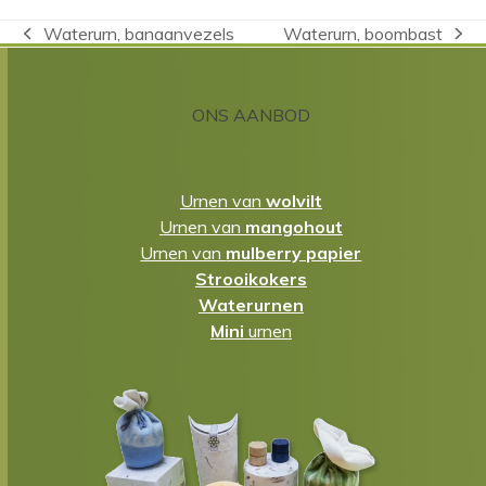
Waterurn, banaanvezels
Waterurn, boombast
previous
next
post:
post:
ONS AANBOD
Urnen van
wolvilt
Urnen van
mangohout
Urnen van
mulberry papier
Strooikokers
Waterurnen
Mini
urnen