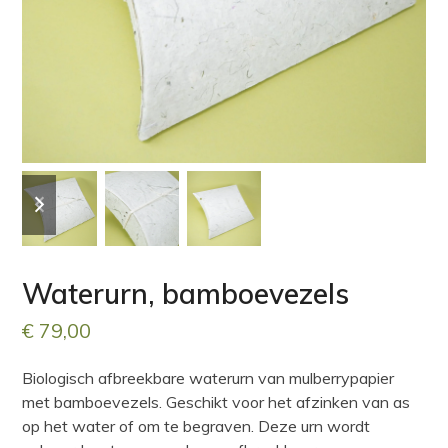
previous
next
slide
slide
Waterurn, bamboevezels
€
79,00
Biologisch afbreekbare waterurn van mulberrypapier
met bamboevezels. Geschikt voor het afzinken van as
op het water of om te begraven. Deze urn wordt