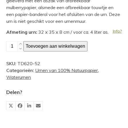
geleverd met een aszak van afbreekbaar
mulberrypapier, alsmede een afbreekbaar touwtje en
een papier-banderol voor het afsluiten van de urn. Deze
urn is niet geschikt voor een urnenmuur.
Info?
Afmeting urn:
32 x 35 x 8 cm / voor ca. 4 liter as.
Waterurn,
Toevoegen aan winkelwagen
bamboevezels
aantal
SKU:
TD620-52
Categorieën:
Urnen van 100% Natuurpapier
,
Waterurnen
Delen?