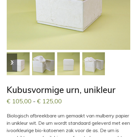
previous
next
slide
slide
Kubusvormige urn, unikleur
Prijsklasse:
€
105,00
-
€
125,00
€ 105,00
Biologisch afbreekbare urn gemaakt van mulberry papier
tot
in unikleur wit. De urn wordt standaard geleverd met een
€ 125,00
ivoorkleurige bio-katoenen zak voor de as. De urn is