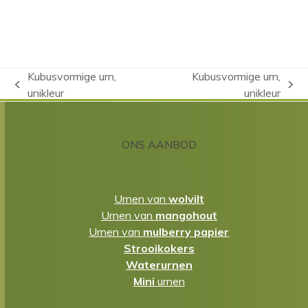
Kubusvormige urn,
Kubusvormige urn,
previous
next
unikleur
unikleur
post:
post:
ONS AANBOD
Urnen van
wolvilt
Urnen van
mangohout
Urnen van
mulberry papier
Strooikokers
Waterurnen
Mini
urnen