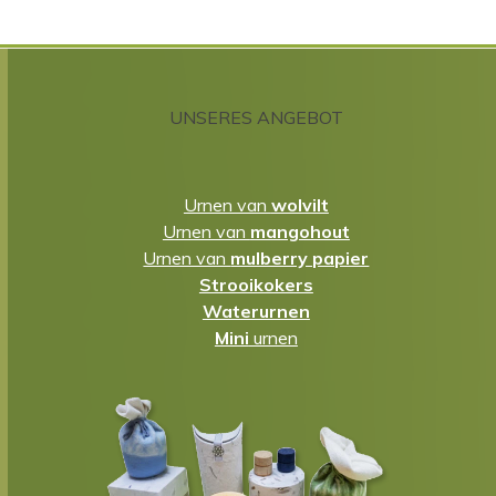
UNSERES ANGEBOT
Urnen van
wolvilt
Urnen van
mangohout
Urnen van
mulberry papier
Strooikokers
Waterurnen
Mini
urnen