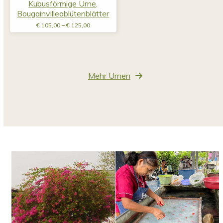
Kubusförmige Urne,
Bougainvilleablütenblätter
Preisspanne:
€
105,00
–
€
125,00
€ 105,00
bis
€ 125,00
Mehr Urnen